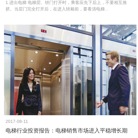
1.进出电梯 电梯层、轿门打开时，乘客应先下后上，不要相互推
挤。当层门完全打开后，在进入轿厢前，要看清电梯...
2017-08-11
电梯行业投资报告：电梯销售市场进入平稳增长期