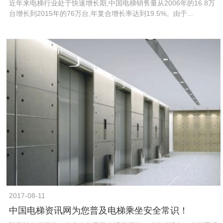
近年来电梯行业处于快速增长期,中国电梯销售量从2006年的16.8万
台增长到2015年的76万台,年复合增长率达到19.5%。由于...
2017-08-11
中国电梯资讯网为您普及电梯乘坐安全常识！