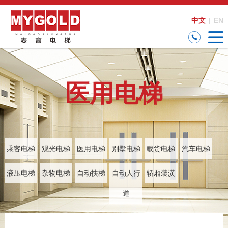
中文
|
EN
医用电梯
乘客电梯
观光电梯
医用电梯
别墅电梯
载货电梯
汽车电梯
液压电梯
杂物电梯
自动扶梯
自动人行
轿厢装潢
道